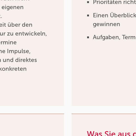
Prioritäten ric
r eigenen
Einen Überblick
.
gewinnen
heit über den
ur zu entwickeln,
Aufgaben, Termi
ermine
che Impulse,
h und direktes
konkreten
Was Sie aus