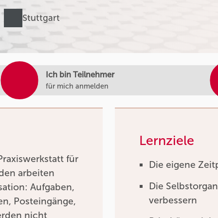
Stuttgart
Ich bin Teilnehmer
für mich anmelden
Lernziele
raxiswerkstatt für
Die eigene Zei
den arbeiten
Die Selbstorgan
isation: Aufgaben,
verbessern
en, Posteingänge,
rden nicht